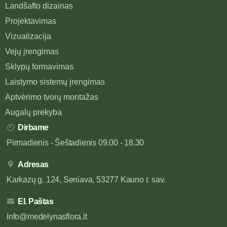
Landšafto dizainas
Projektavimas
Vizualizacija
Vejų įrengimas
Sklypų formavimas
Laistymo sistemų įrengimas
Aptvėrimo tvorų montažas
Augalų prekyba
Dirbame
Pirmadienis - Šeštadienis 09.00 - 18.30
Adresas
Karkazų g. 124, Seniava, 53277 Kauno r. sav.
El. Paštas
Info@medelynasflora.lt