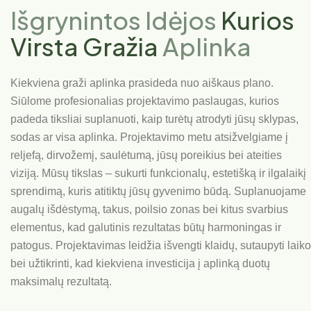
Išgrynintos Idėjos
Kurios
Virsta Gražia
Aplinka
Kiekviena graži aplinka prasideda nuo aiškaus plano.
Siūlome profesionalias projektavimo paslaugas, kurios
padeda tiksliai suplanuoti, kaip turėtų atrodyti jūsų sklypas,
sodas ar visa aplinka. Projektavimo metu atsižvelgiame į
reljefą, dirvožemį, saulėtumą, jūsų poreikius bei ateities
viziją. Mūsų tikslas – sukurti funkcionalų, estetišką ir ilgalaikį
sprendimą, kuris atitiktų jūsų gyvenimo būdą. Suplanuojame
augalų išdėstymą, takus, poilsio zonas bei kitus svarbius
elementus, kad galutinis rezultatas būtų harmoningas ir
patogus. Projektavimas leidžia išvengti klaidų, sutaupyti laiko
bei užtikrinti, kad kiekviena investicija į aplinką duotų
maksimalų rezultatą.