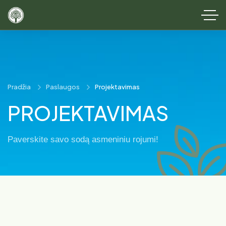
Pradžia
Paslaugos
Projektavimas
PROJEKTAVIMAS
Paverskite savo sodą asmeniniu rojumi!