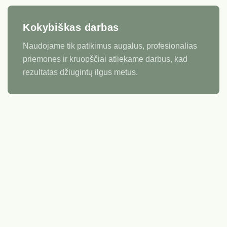
Kokybiškas darbas
Naudojame tik patikimus augalus, profesionalias
priemones ir kruopščiai atliekame darbus, kad
rezultatas džiugintų ilgus metus.