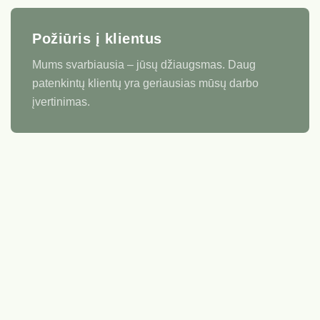
Požiūris į klientus
Mums svarbiausia – jūsų džiaugsmas. Daug
patenkintų klientų yra geriausias mūsų darbo
įvertinimas.