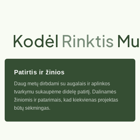
Kodėl
Rinktis
Mu
Patirtis ir žinios
Daug metų dirbdami su augalais ir aplinkos
tvarkymu sukaupėme didelę patirtį. Dalinamės
žiniomis ir patarimais, kad kiekvienas projektas
būtų sėkmingas.