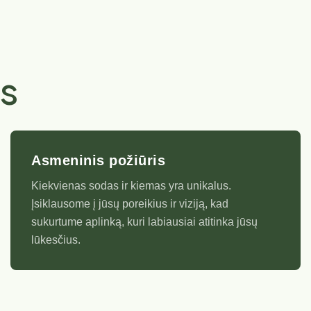
s
Asmeninis požiūris
Kiekvienas sodas ir kiemas yra unikalus.
Įsiklausome į jūsų poreikius ir viziją, kad
sukurtume aplinką, kuri labiausiai atitinka jūsų
lūkesčius.