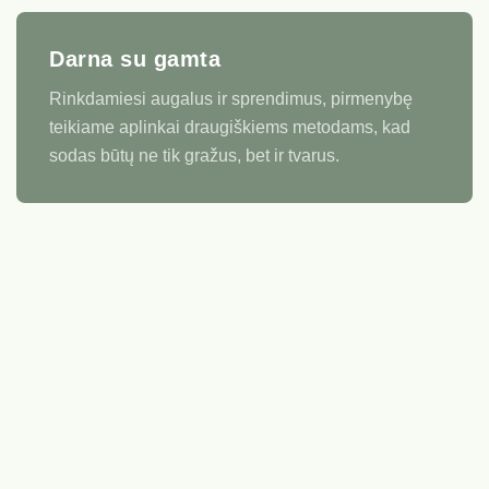
Darna su gamta
Rinkdamiesi augalus ir sprendimus, pirmenybę
teikiame aplinkai draugiškiems metodams, kad
sodas būtų ne tik gražus, bet ir tvarus.