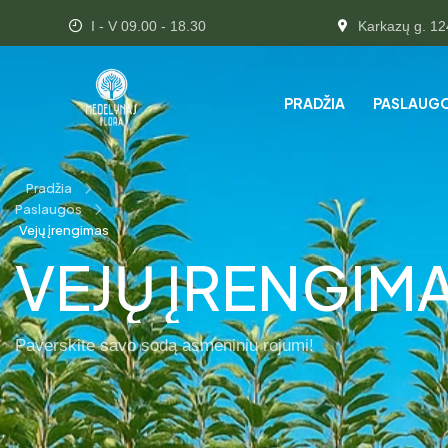
I - V 09.00 - 18.30
Karkazų g. 12
PRADŽIA
PASLAUG
Pradžia
Paslaugos
Vejų įrengimas
VEJŲ ĮRENGIM
Paverskite savo sodą asmeniniu rojumi!