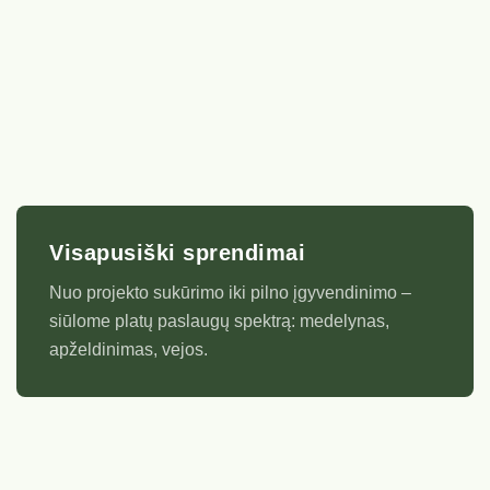
Visapusiški sprendimai
Nuo projekto sukūrimo iki pilno įgyvendinimo –
siūlome platų paslaugų spektrą: medelynas,
apželdinimas, vejos.