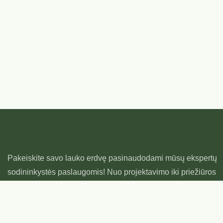
Pakeiskite savo lauko erdvę pasinaudodami mūsų ekspertų
sodininkystės paslaugomis! Nuo projektavimo iki priežiūros
– kuriame gražius, klestinčius sodus, pritaikytus jūsų vizijai.
Leiskite mums įgyvendinti jūsų svajonių sodą –
profesionaliai, patikimai ir su aistringa gamtos mylėtojais.