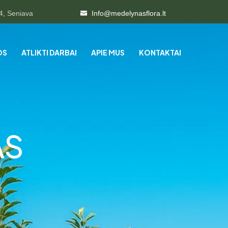
4, Seniava
Info@medelynasflora.lt
OS
ATLIKTI DARBAI
APIE MUS
KONTAKTAI
AS