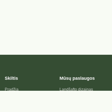
Skiltis
Mūsų paslaugos
Pradžia
Landšafto dizainas
Paslaugos
Projektavimas
Atlikti darbai
Vizualizacija
Apie mus
Vejų įrengimas