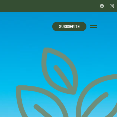
S
U
S
I
S
I
E
K
I
T
E