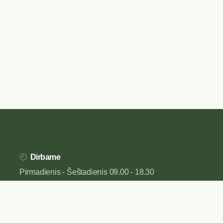
Dirbame
Pirmadienis - Šeštadienis 09.00 - 18.30
Adresas
Karkazų g. 124, Seniava, 53277 Kauno r. sav.